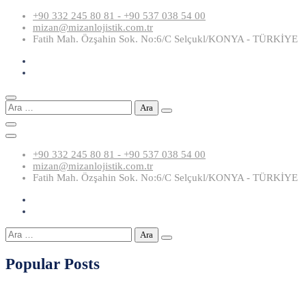
Skip
+90 332 245 80 81 - +90 537 038 54 00
to
mizan@mizanlojistik.com.tr
content
Fatih Mah. Özşahin Sok. No:6/C Selçukl/KONYA - TÜRKİYE
Arama:
+90 332 245 80 81 - +90 537 038 54 00
mizan@mizanlojistik.com.tr
Fatih Mah. Özşahin Sok. No:6/C Selçukl/KONYA - TÜRKİYE
Arama:
Popular Posts