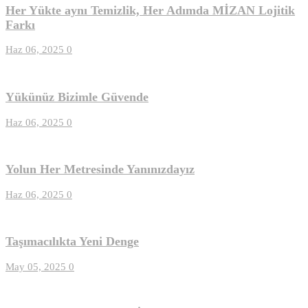
Her Yükte aynı Temizlik, Her Adımda MİZAN Lojitik
Farkı
Haz 06, 2025
0
Yükünüz Bizimle Güvende
Haz 06, 2025
0
Yolun Her Metresinde Yanınızdayız
Haz 06, 2025
0
Taşımacılıkta Yeni Denge
May 05, 2025
0