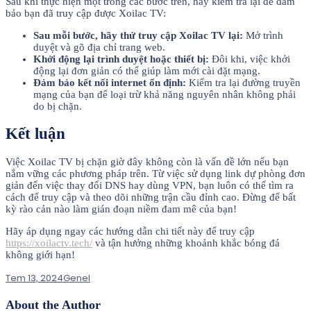
Sau khi thực hiện một trong các bước trên, hãy kiểm tra lại để đảm
bảo bạn đã truy cập được Xoilac TV:
Sau mỗi bước, hãy thử truy cập Xoilac TV lại:
Mở trình
duyệt và gõ địa chỉ trang web.
Khởi động lại trình duyệt hoặc thiết bị:
Đôi khi, việc khởi
động lại đơn giản có thể giúp làm mới cài đặt mạng.
Đảm bảo kết nối internet ổn định:
Kiểm tra lại đường truyền
mạng của bạn để loại trừ khả năng nguyên nhân không phải
do bị chặn.
Kết luận
Việc Xoilac TV bị chặn giờ đây không còn là vấn đề lớn nếu bạn
nắm vững các phương pháp trên. Từ việc sử dụng link dự phòng đơn
giản đến việc thay đổi DNS hay dùng VPN, bạn luôn có thể tìm ra
cách để truy cập và theo dõi những trận cầu đỉnh cao. Đừng để bất
kỳ rào cản nào làm gián đoạn niềm đam mê của bạn!
Hãy áp dụng ngay các hướng dẫn chi tiết này để truy cập
https://xoilactv.tech/
và tận hưởng những khoảnh khắc bóng đá
không giới hạn!
Tem 13, 2024
Genel
About the Author