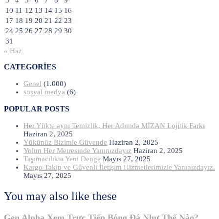
10
11
12
13
14
15
16
17
18
19
20
21
22
23
24
25
26
27
28
29
30
31
« Haz
CATEGORIES
Genel
(1.000)
sosyal medya
(6)
POPULAR POSTS
Her Yükte aynı Temizlik, Her Adımda MİZAN Lojitik Farkı
Haziran 2, 2025
Yükünüz Bizimle Güvende
Haziran 2, 2025
Yolun Her Metresinde Yanınızdayız
Haziran 2, 2025
Taşımacılıkta Yeni Denge
Mayıs 27, 2025
Kargo Takip ve Güvenli İletişim Hizmetlerimizle Yanınızdayız.
Mayıs 27, 2025
You may also like these
Gen Alpha Xem Trực Tiếp Bóng Đá Như Thế Nào?