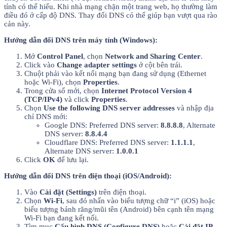
tính có thể hiểu. Khi nhà mạng chặn một trang web, họ thường làm
điều đó ở cấp độ DNS. Thay đổi DNS có thể giúp bạn vượt qua rào
cản này.
Hướng dẫn đổi DNS trên máy tính (Windows):
Mở
Control Panel
, chọn
Network and Sharing Center
.
Click vào
Change adapter settings
ở cột bên trái.
Chuột phải vào kết nối mạng bạn đang sử dụng (Ethernet
hoặc Wi-Fi), chọn
Properties
.
Trong cửa sổ mới, chọn
Internet Protocol Version 4
(TCP/IPv4)
và click
Properties
.
Chọn
Use the following DNS server addresses
và nhập địa
chỉ DNS mới:
Google DNS: Preferred DNS server:
8.8.8.8
, Alternate
DNS server:
8.8.4.4
Cloudflare DNS: Preferred DNS server:
1.1.1.1
,
Alternate DNS server:
1.0.0.1
Click
OK
để lưu lại.
Hướng dẫn đổi DNS trên điện thoại (iOS/Android):
Vào
Cài đặt (Settings)
trên điện thoại.
Chọn
Wi-Fi
, sau đó nhấn vào biểu tượng chữ “i” (iOS) hoặc
biểu tượng bánh răng/mũi tên (Android) bên cạnh tên mạng
Wi-Fi bạn đang kết nối.
Tìm mục
Cấu hình DNS (Configure DNS)
hoặc
Cài đặt IP