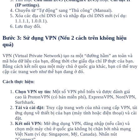
(IP settings)
.
Chuyển từ “Tự động” sang “Thủ công” (Manual).
Xóa các địa chỉ DNS cũ và nhập địa chỉ DNS mới (ví dụ:
1.1.1.1, 1.0.0.1).
Lưu thay đổi.
Bước 3: Sử dụng VPN (Nếu 2 cách trên không hiệu
quả)
VPN (Virtual Private Network) tạo ra một “đường hầm” an toàn và
mã hóa dữ liệu của bạn, đồng thời che giấu địa chỉ IP thực của bạn.
Bằng cách kết nối qua một máy chủ ở quốc gia khác, bạn có thể truy
cập các trang web như thể bạn đang ở đó.
Cách thực hiện:
Chọn VPN uy tín:
Một số VPN phổ biến và được đánh giá
cao là ProtonVPN (có bản miễn phí), ExpressVPN, NordVPN,
Surfshark.
Tải và cài đặt:
Truy cập trang web của nhà cung cấp VPN, tải
ứng dụng về thiết bị của bạn (máy tính hoặc điện thoại) và cài
đặt.
Kết nối VPN:
Mở ứng dụng VPN, đăng nhập (nếu cần) và
chọn một máy chủ ở quốc gia không bị chặn bởi nhà mạng
Việt Nam (ví dụ: Singapore, Mỹ, Canada). Nhấn nút
“Connect”.