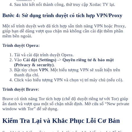
Sau khi kết nối thành công, thử truy cập Xoilac TV lại.
Bước 4: Sử dụng trình duyệt có tích hợp VPN/Proxy
Một số trình duyệt web đã tích hợp sẵn tính năng VPN hoặc Proxy,
giúp bạn dễ dàng vượt qua chặn mà không cần cài đặt thêm phần
mềm bên ngoài.
Trình duyệt Opera:
Tải và cài đặt trình duyệt Opera.
Vào
Cài đặt (Settings)
->
Quyền riêng tư & bảo mật
(Privacy & security)
.
Bật tùy chọn
VPN
. Một biểu tượng VPN sẽ xuất hiện trên
thanh địa chỉ.
Click vào biểu tượng VPN và chọn vị trí máy chủ (nếu có).
Trình duyệt Brave:
Brave có tính năng Tor tích hợp (chế độ duyệt riêng tư với Tor) giúp
ẩn danh và vượt qua một số chặn nhất định. Mở cửa sổ “New private
window with Tor” để sử dụng.
Kiểm Tra Lại và Khắc Phục Lỗi Cơ Bản