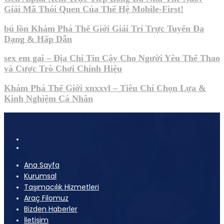
Giải Mã Thói Quen Của Thế Hệ Mobile-First!
bú lồn Khám Phá Thế Giới Giải Trí Trực Tuyến Đa
Dạng & Hấp Dẫn
sex em gai – Địa Chỉ Tin Cậy Cho Người Yêu Thể Thao
và Cược Trò Chơi Chính Hiệu
Khám Phá Thế Giới xnxxvl – Tiêu Chí Chọn Lựa &
Kinh Nghiệm Cá Nhân
Ana Sayfa
Kurumsal
Taşımacılık Hizmetleri
Araç Filomuz
Bizden Haberler
İletişim