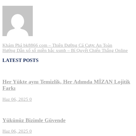
Yazı
Khám Phá bk8866 com – Thiên Đường Cá Cược An Toàn
Hướng Dẫn xổ số miền bắc xsmb – Bí Quyết Chiến Thắng Online
gezinmesi
LATEST POSTS
Her Yükte aynı Temizlik, Her Adımda MİZAN Lojitik
Farkı
Haz 06, 2025
0
Yükünüz Bizimle Güvende
Haz 06, 2025
0