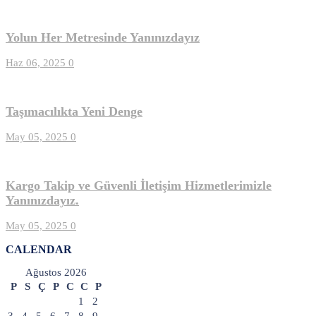
Yolun Her Metresinde Yanınızdayız
Haz 06, 2025
0
Taşımacılıkta Yeni Denge
May 05, 2025
0
Kargo Takip ve Güvenli İletişim Hizmetlerimizle
Yanınızdayız.
May 05, 2025
0
CALENDAR
Ağustos 2026
P
S
Ç
P
C
C
P
1
2
3
4
5
6
7
8
9