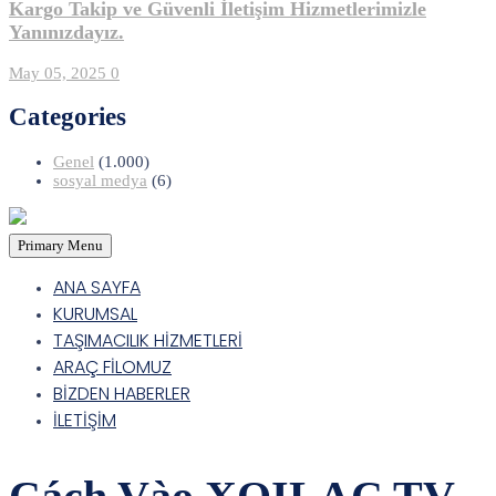
Kargo Takip ve Güvenli İletişim Hizmetlerimizle
Yanınızdayız.
May 05, 2025
0
Categories
Genel
(1.000)
sosyal medya
(6)
Primary Menu
ANA SAYFA
KURUMSAL
TAŞIMACILIK HİZMETLERİ
ARAÇ FİLOMUZ
BİZDEN HABERLER
İLETİŞİM