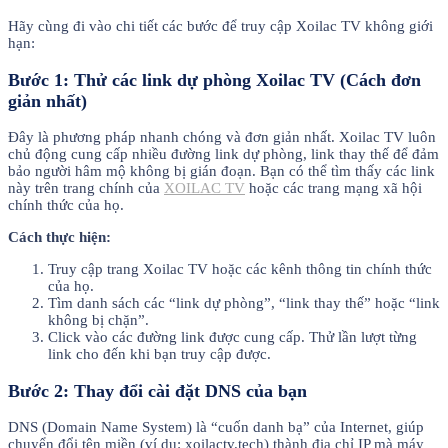
Hãy cùng đi vào chi tiết các bước để truy cập Xoilac TV không giới
hạn:
Bước 1: Thử các link dự phòng Xoilac TV (Cách đơn
giản nhất)
Đây là phương pháp nhanh chóng và đơn giản nhất. Xoilac TV luôn
chủ động cung cấp nhiều đường link dự phòng, link thay thế để đảm
bảo người hâm mộ không bị gián đoạn. Bạn có thể tìm thấy các link
này trên trang chính của
XOILAC TV
hoặc các trang mạng xã hội
chính thức của họ.
Cách thực hiện:
Truy cập trang Xoilac TV hoặc các kênh thông tin chính thức
của họ.
Tìm danh sách các “link dự phòng”, “link thay thế” hoặc “link
không bị chặn”.
Click vào các đường link được cung cấp. Thử lần lượt từng
link cho đến khi bạn truy cập được.
Bước 2: Thay đổi cài đặt DNS của bạn
DNS (Domain Name System) là “cuốn danh bạ” của Internet, giúp
chuyển đổi tên miền (ví dụ: xoilactv.tech) thành địa chỉ IP mà máy