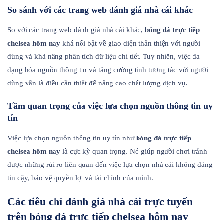
So sánh với các trang web đánh giá nhà cái khác
So với các trang web đánh giá nhà cái khác,
bóng đá trực tiếp
chelsea hôm nay
khá nổi bật về giao diện thân thiện với người
dùng và khả năng phân tích dữ liệu chi tiết. Tuy nhiên, việc đa
dạng hóa nguồn thông tin và tăng cường tính tương tác với người
dùng vẫn là điều cần thiết để nâng cao chất lượng dịch vụ.
Tầm quan trọng của việc lựa chọn nguồn thông tin uy
tín
Việc lựa chọn nguồn thông tin uy tín như
bóng đá trực tiếp
chelsea hôm nay
là cực kỳ quan trọng. Nó giúp người chơi tránh
được những rủi ro liên quan đến việc lựa chọn nhà cái không đáng
tin cậy, bảo vệ quyền lợi và tài chính của mình.
Các tiêu chí đánh giá nhà cái trực tuyến
trên bóng đá trực tiếp chelsea hôm nay