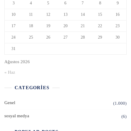
3
4
5
6
7
8
9
10
11
12
13
14
15
16
17
18
19
20
21
22
23
24
25
26
27
28
29
30
31
Ağustos 2026
« Haz
CATEGORIES
Genel
(1.000)
sosyal medya
(6)