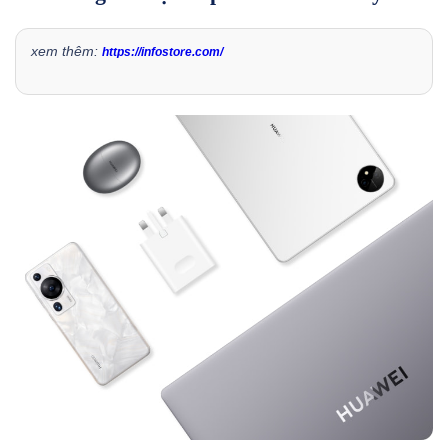
xem thêm:
https://infostore.com/