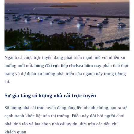
Ngành cá cược trực tuyến đang phát triển mạnh mẽ với nhiều xu
hướng mới nổi.
bóng đá trực tiếp chelsea hôm nay
phân tích thực
trạng và dự đoán xu hướng phát triển của ngành này trong tương
lai.
Sự gia tăng số lượng nhà cái trực tuyến
Số lượng nhà cái trực tuyến đang tăng lên nhanh chóng, tạo ra sự
cạnh tranh khốc liệt trên thị trường. Điều này đòi hỏi người chơi
phải tỉnh táo và lựa chọn nhà cái uy tín, dựa trên các tiêu chí
khách quan.