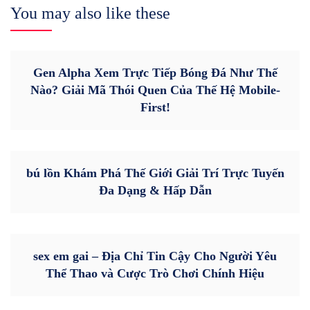
You may also like these
Gen Alpha Xem Trực Tiếp Bóng Đá Như Thế
Nào? Giải Mã Thói Quen Của Thế Hệ Mobile-
First!
bú lồn Khám Phá Thế Giới Giải Trí Trực Tuyến
Đa Dạng & Hấp Dẫn
sex em gai – Địa Chỉ Tin Cậy Cho Người Yêu
Thể Thao và Cược Trò Chơi Chính Hiệu