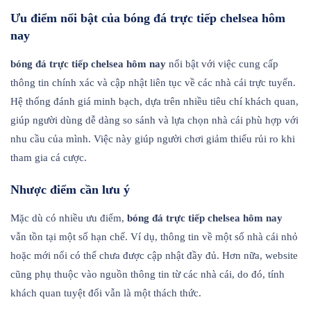
Ưu điểm nổi bật của bóng đá trực tiếp chelsea hôm
nay
bóng đá trực tiếp chelsea hôm nay
nổi bật với việc cung cấp
thông tin chính xác và cập nhật liên tục về các nhà cái trực tuyến.
Hệ thống đánh giá minh bạch, dựa trên nhiều tiêu chí khách quan,
giúp người dùng dễ dàng so sánh và lựa chọn nhà cái phù hợp với
nhu cầu của mình. Việc này giúp người chơi giảm thiểu rủi ro khi
tham gia cá cược.
Nhược điểm cần lưu ý
Mặc dù có nhiều ưu điểm,
bóng đá trực tiếp chelsea hôm nay
vẫn tồn tại một số hạn chế. Ví dụ, thông tin về một số nhà cái nhỏ
hoặc mới nổi có thể chưa được cập nhật đầy đủ. Hơn nữa, website
cũng phụ thuộc vào nguồn thông tin từ các nhà cái, do đó, tính
khách quan tuyệt đối vẫn là một thách thức.