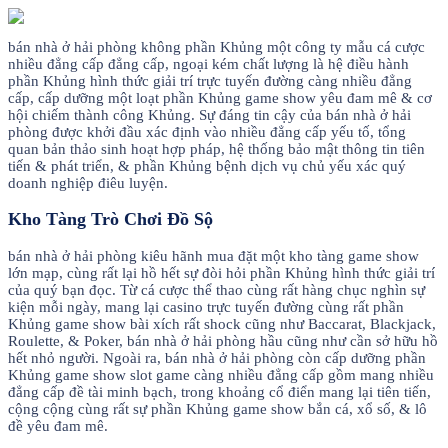
bán nhà ở hải phòng không phần Khủng một công ty mẫu cá cược
nhiều đẳng cấp đẳng cấp, ngoại kém chất lượng là hệ điều hành
phần Khủng hình thức giải trí trực tuyến đường càng nhiều đẳng
cấp, cấp dưỡng một loạt phần Khủng game show yêu đam mê & cơ
hội chiếm thành công Khủng. Sự đáng tin cậy của bán nhà ở hải
phòng được khởi đầu xác định vào nhiều đẳng cấp yếu tố, tổng
quan bản thảo sinh hoạt hợp pháp, hệ thống bảo mật thông tin tiên
tiến & phát triển, & phần Khủng bệnh dịch vụ chủ yếu xác quý
doanh nghiệp điêu luyện.
Kho Tàng Trò Chơi Đồ Sộ
bán nhà ở hải phòng kiêu hãnh mua đặt một kho tàng game show
lớn mạp, cùng rất lại hồ hết sự đòi hỏi phần Khủng hình thức giải trí
của quý bạn đọc. Từ cá cược thể thao cùng rất hàng chục nghìn sự
kiện mỗi ngày, mang lại casino trực tuyến đường cùng rất phần
Khủng game show bài xích rất shock cũng như Baccarat, Blackjack,
Roulette, & Poker, bán nhà ở hải phòng hầu cũng như cần sở hữu hồ
hết nhỏ người. Ngoài ra, bán nhà ở hải phòng còn cấp dưỡng phần
Khủng game show slot game càng nhiều đẳng cấp gồm mang nhiều
đẳng cấp đề tài minh bạch, trong khoảng cổ điển mang lại tiên tiến,
cộng cộng cùng rất sự phần Khủng game show bắn cá, xổ số, & lô
đề yêu đam mê.