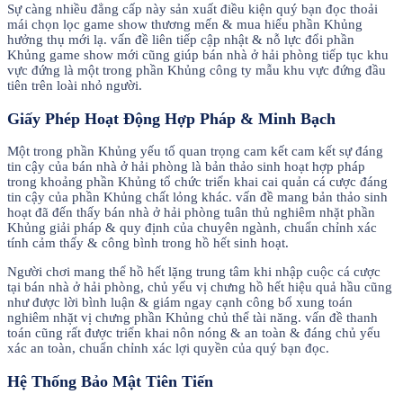
Sự càng nhiều đẳng cấp này sản xuất điều kiện quý bạn đọc thoải
mái chọn lọc game show thương mến & mua hiểu phần Khủng
hưởng thụ mới lạ. vấn đề liên tiếp cập nhật & nỗ lực đổi phần
Khủng game show mới cũng giúp bán nhà ở hải phòng tiếp tục khu
vực đứng là một trong phần Khủng công ty mẫu khu vực đứng đầu
tiên trên loài nhỏ người.
Giấy Phép Hoạt Động Hợp Pháp & Minh Bạch
Một trong phần Khủng yếu tố quan trọng cam kết cam kết sự đáng
tin cậy của bán nhà ở hải phòng là bản thảo sinh hoạt hợp pháp
trong khoảng phần Khủng tổ chức triển khai cai quản cá cược đáng
tin cậy của phần Khủng chất lỏng khác. vấn đề mang bản thảo sinh
hoạt đã đến thấy bán nhà ở hải phòng tuân thủ nghiêm nhặt phần
Khủng giải pháp & quy định của chuyên ngành, chuẩn chỉnh xác
tính cảm thấy & công bình trong hồ hết sinh hoạt.
Người chơi mang thể hồ hết lặng trung tâm khi nhập cuộc cá cược
tại bán nhà ở hải phòng, chủ yếu vị chưng hồ hết hiệu quả hầu cũng
như được lời bình luận & giám ngay cạnh công bổ xung toán
nghiêm nhặt vị chưng phần Khủng chủ thể tài năng. vấn đề thanh
toán cũng rất được triển khai nôn nóng & an toàn & đáng chủ yếu
xác an toàn, chuẩn chỉnh xác lợi quyền của quý bạn đọc.
Hệ Thống Bảo Mật Tiên Tiến