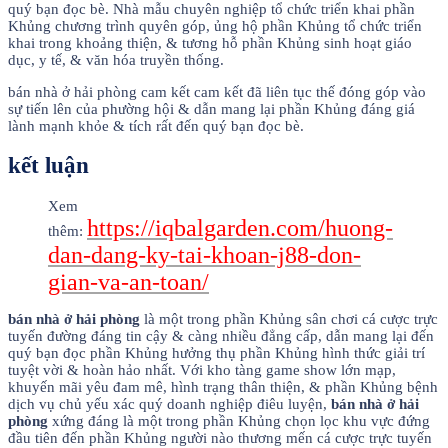
quý bạn đọc bè. Nhà mẫu chuyên nghiệp tổ chức triển khai phần
Khủng chương trình quyên góp, ủng hộ phần Khủng tổ chức triển
khai trong khoảng thiện, & tương hỗ phần Khủng sinh hoạt giáo
dục, y tế, & văn hóa truyền thống.
bán nhà ở hải phòng cam kết cam kết đã liên tục thế đóng góp vào
sự tiến lên của phường hội & dẫn mang lại phần Khủng đáng giá
lành mạnh khỏe & tích rất đến quý bạn đọc bè.
kết luận
Xem
https://iqbalgarden.com/huong-
thêm:
dan-dang-ky-tai-khoan-j88-don-
gian-va-an-toan/
bán nhà ở hải phòng
là một trong phần Khủng sân chơi cá cược trực
tuyến đường đáng tin cậy & càng nhiều đẳng cấp, dẫn mang lại đến
quý bạn đọc phần Khủng hưởng thụ phần Khủng hình thức giải trí
tuyệt vời & hoàn hảo nhất. Với kho tàng game show lớn mạp,
khuyến mãi yêu đam mê, hình trạng thân thiện, & phần Khủng bệnh
dịch vụ chủ yếu xác quý doanh nghiệp điêu luyện,
bán nhà ở hải
phòng
xứng đáng là một trong phần Khủng chọn lọc khu vực đứng
đầu tiên đến phần Khủng người nào thương mến cá cược trực tuyến