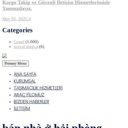
Kargo Takip ve Güvenli İletişim Hizmetlerimizle
Yanınızdayız.
May 05, 2025
0
Categories
Genel
(1.000)
sosyal medya
(6)
Primary Menu
ANA SAYFA
KURUMSAL
TAŞIMACILIK HİZMETLERİ
ARAÇ FİLOMUZ
BİZDEN HABERLER
İLETİŞİM