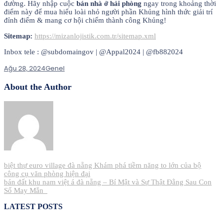
đường. Hãy nhập cuộc
bán nhà ở hải phòng
ngay trong khoảng thời
điểm này để mua hiểu loài nhỏ người phần Khủng hình thức giải trí
đỉnh điểm & mang cơ hội chiếm thành công Khủng!
Sitemap:
https://mizanlojistik.com.tr/sitemap.xml
Inbox tele : @subdomaingov | @Appal2024 | @fb882024
Ağu 28, 2024
Genel
About the Author
Yazı
biệt thự euro village đà nẵng Khám phá tiềm năng to lớn của bộ
công cụ văn phòng hiện đại
gezinmesi
bán đất khu nam việt á đà nẵng – Bí Mật và Sự Thật Đằng Sau Con
Số May Mắn_
LATEST POSTS