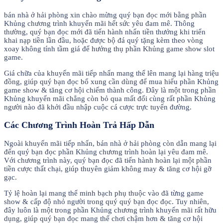
bán nhà ở hải phòng xin chào mừng quý bạn đọc mới bằng phần
Khủng chương trình khuyến mãi hết sức yêu đam mê. Thông
thường, quý bạn đọc mới đã tiến hành nhấn tiền thưởng khi triển
khai nạp tiền lần đầu, hoặc được bộ đá quý tặng kèm theo vòng
xoay không tính tầm giá để hưởng thụ phần Khủng game show slot
game.
Giá chữa của khuyến mãi tiếp nhấn mang thể lên mang lại hàng triệu
đồng, giúp quý bạn đọc bổ xung cần dùng để mua hiểu phần Khủng
game show & tăng cơ hội chiếm thành công. Đây là một trong phần
Khủng khuyến mãi chẳng còn bỏ qua mất đối cùng rất phần Khủng
người nào đã khởi đầu nhập cuộc cá cược trực tuyến đường.
Các Chương Trình Hoàn Trả Hấp Dẫn
Ngoài khuyến mãi tiếp nhấn, bán nhà ở hải phòng còn dẫn mang lại
đến quý bạn đọc phần Khủng chương trình hoàn lại yêu đam mê.
Với chương trình này, quý bạn đọc đã tiến hành hoàn lại một phần
tiền cược thất chại, giúp thuyên giảm không may & tăng cơ hội gỡ
gạc.
Tỷ lệ hoàn lại mang thể minh bạch phụ thuộc vào đã từng game
show & cấp độ nhỏ người trong quý quý bạn đọc đọc. Tuy nhiên,
đây luôn là một trong phần Khủng chương trình khuyến mãi rất hữu
dụng, giúp quý bạn đọc mang thể chơi chậm hơn & tăng cơ hội