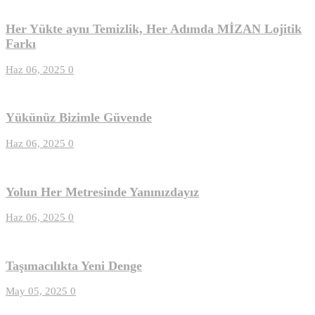
Her Yükte aynı Temizlik, Her Adımda MİZAN Lojitik
Farkı
Haz 06, 2025
0
Yükünüz Bizimle Güvende
Haz 06, 2025
0
Yolun Her Metresinde Yanınızdayız
Haz 06, 2025
0
Taşımacılıkta Yeni Denge
May 05, 2025
0