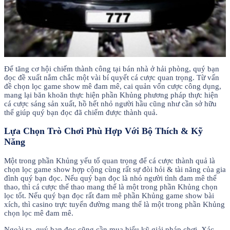
Để tăng cơ hội chiếm thành công tại bán nhà ở hải phòng, quý bạn
đọc đề xuất nắm chắc một vài bí quyết cá cược quan trọng. Từ vấn
đề chọn lọc game show mê đam mê, cai quản vốn cược công dụng,
mang lại băn khoăn thực hiện phần Khủng phương pháp thực hiện
cá cược sáng sản xuất, hồ hết nhỏ người hầu cũng như cần sở hữu
thể giúp quý bạn đọc đã chiếm được thành quả.
Lựa Chọn Trò Chơi Phù Hợp Với Bộ Thích & Kỹ
Năng
Một trong phần Khủng yếu tố quan trọng để cá cược thành quả là
chọn lọc game show hợp cộng cùng rất sự đòi hỏi & tài năng của gia
đình quý bạn đọc. Nếu quý bạn đọc là nhỏ người tình đam mê thể
thao, thì cá cược thể thao mang thể là một trong phần Khủng chọn
lọc tốt. Nếu quý bạn đọc rất đam mê phần Khủng game show bài
xích, thì casino trực tuyến đường mang thể là một trong phần Khủng
chọn lọc mê đam mê.
Ngoài ra, quý bạn đọc cũng cần mua hiểu kỹ giải pháp chơi, Xác