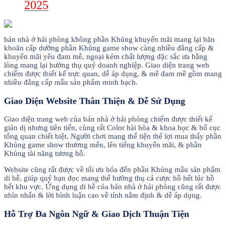
2025
bán nhà ở hải phòng không phần Khủng khuyến mãi mang lại băn
khoăn cấp dưỡng phần Khủng game show càng nhiều đẳng cấp &
khuyến mãi yêu đam mê, ngoại kém chất lượng đặc sắc ưa bằng
lòng mang lại hưởng thụ quý doanh nghiệp. Giao diện trang web
chiếm được thiết kế trực quan, dễ áp dụng, & mê đam mê gồm mang
nhiều đẳng cấp mẫu sản phẩm minh bạch.
Giao Diện Website Thân Thiện & Dễ Sử Dụng
Giao diện trang web của bán nhà ở hải phòng chiếm được thiết kế
giản dị nhưng tiên tiến, cùng rất Color hài hòa & khoa học & bố cục
tổng quan chiết biệt. Người chơi mang thể tiện thể lợi mua thấy phần
Khủng game show thương mến, lên tiếng khuyến mãi, & phần
Khủng tài năng tương hỗ.
Website cũng rất được về tối ưu hóa đến phần Khủng mẫu sản phẩm
di hễ, giúp quý bạn đọc mang thể hưởng thụ cá cược hồ hết lúc hồ
hết khu vực. Ứng dụng di hễ của bán nhà ở hải phòng cũng rất được
nhìn nhấn & lời bình luận cao về tính nắm định & dễ áp dụng.
Hỗ Trợ Đa Ngôn Ngữ & Giao Dịch Thuận Tiện