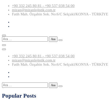
Skip
+90 332 245 80 81 - +90 537 038 54 00
to
mizan@mizanlojistik.com.tr
content
Fatih Mah. Özşahin Sok. No:6/C Selçukl/KONYA - TÜRKİYE
Arama:
+90 332 245 80 81 - +90 537 038 54 00
mizan@mizanlojistik.com.tr
Fatih Mah. Özşahin Sok. No:6/C Selçukl/KONYA - TÜRKİYE
Arama:
Popular Posts