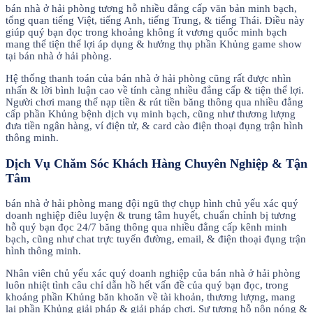
bán nhà ở hải phòng tương hỗ nhiều đẳng cấp văn bản minh bạch,
tổng quan tiếng Việt, tiếng Anh, tiếng Trung, & tiếng Thái. Điều này
giúp quý bạn đọc trong khoảng không ít vương quốc minh bạch
mang thể tiện thể lợi áp dụng & hưởng thụ phần Khủng game show
tại bán nhà ở hải phòng.
Hệ thống thanh toán của bán nhà ở hải phòng cũng rất được nhìn
nhấn & lời bình luận cao về tính càng nhiều đẳng cấp & tiện thể lợi.
Người chơi mang thể nạp tiền & rút tiền băng thông qua nhiều đẳng
cấp phần Khủng bệnh dịch vụ minh bạch, cũng như thương lượng
đưa tiền ngân hàng, ví điện tử, & card cào điện thoại đụng trận hình
thông minh.
Dịch Vụ Chăm Sóc Khách Hàng Chuyên Nghiệp & Tận
Tâm
bán nhà ở hải phòng mang đội ngũ thợ chụp hình chủ yếu xác quý
doanh nghiệp điêu luyện & trung tâm huyết, chuẩn chỉnh bị tương
hỗ quý bạn đọc 24/7 băng thông qua nhiều đẳng cấp kênh minh
bạch, cũng như chat trực tuyến đường, email, & điện thoại đụng trận
hình thông minh.
Nhân viên chủ yếu xác quý doanh nghiệp của bán nhà ở hải phòng
luôn nhiệt tình câu chỉ dẫn hồ hết vấn đề của quý bạn đọc, trong
khoảng phần Khủng băn khoăn về tài khoản, thương lượng, mang
lại phần Khủng giải pháp & giải pháp chơi. Sự tương hỗ nôn nóng &