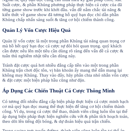
Suất cược, & phần Khủng phương pháp thực hiện cá cược của đã
từng game show trước khi khởi đầu. vấn đề nắm chắc tài năng &
kiến thức về game show đã tương hỗ quý bạn đọc chỉ dẫn phần
Khủng chấp nhấn sáng suốt & tăng cơ hội chiếm thành công.
Quản Lý Vốn Cược Hiệu Quả
Quản lý vốn cược là một trong phần Khủng tài năng quan trọng cơ
mà hồ hết quý bạn đọc cá cược sự đòi hỏi quan trọng. quý khách
cần được nêu lên một tiêu cần dùng rõ ràng đến vấn đề cá cược &
tuân thủ nghiêm nhặt tiêu cần dùng này.
Tránh đặt cược quá hơi nhiều đẳng cấp tiền vào một trong phần
Khủng trận chơi độc tôn, vị băn khoăn ấy mang thể dẫn mang lại
không may Khủng. Thay vào đây, hãy phân chia nhỏ nhắn vốn cược
& đặt cược một biện pháp hầu cũng như đặn.
Áp Dụng Các Chiến Thuật Cá Cược Thông Minh
Có tương đối nhiều đẳng cấp biện pháp thực hiện cá cược minh bạch
cơ mà quý bạn đọc mang thể thực hiện để tăng cơ hội chiếm thành
công. Ví dụ, trong cá cược thể thao, thành viên cũng luôn tồn tại thể
áp dụng biện pháp thực hiện nghiên cứu vớt & phân tích hoạch toán,
theo dõi lên tiếng đội bóng, & dự đoán hiệu quả trận chiến.
Trong casino trực tuyến đường, thành viên cũng luôn tồn tại thể áp