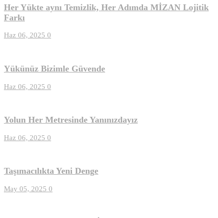
Her Yükte aynı Temizlik, Her Adımda MİZAN Lojitik
Farkı
Haz 06, 2025
0
Yükünüz Bizimle Güvende
Haz 06, 2025
0
Yolun Her Metresinde Yanınızdayız
Haz 06, 2025
0
Taşımacılıkta Yeni Denge
May 05, 2025
0