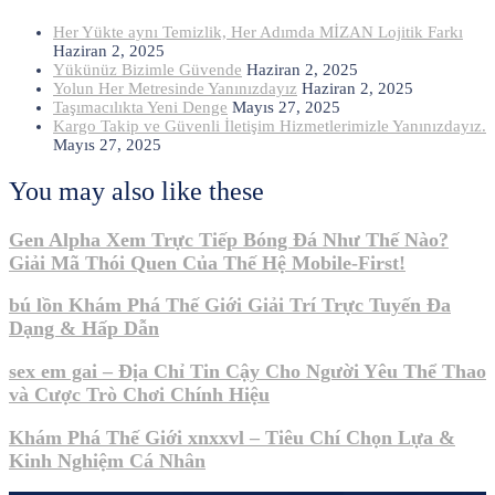
Her Yükte aynı Temizlik, Her Adımda MİZAN Lojitik Farkı
Haziran 2, 2025
Yükünüz Bizimle Güvende
Haziran 2, 2025
Yolun Her Metresinde Yanınızdayız
Haziran 2, 2025
Taşımacılıkta Yeni Denge
Mayıs 27, 2025
Kargo Takip ve Güvenli İletişim Hizmetlerimizle Yanınızdayız.
Mayıs 27, 2025
You may also like these
Gen Alpha Xem Trực Tiếp Bóng Đá Như Thế Nào?
Giải Mã Thói Quen Của Thế Hệ Mobile-First!
bú lồn Khám Phá Thế Giới Giải Trí Trực Tuyến Đa
Dạng & Hấp Dẫn
sex em gai – Địa Chỉ Tin Cậy Cho Người Yêu Thể Thao
và Cược Trò Chơi Chính Hiệu
Khám Phá Thế Giới xnxxvl – Tiêu Chí Chọn Lựa &
Kinh Nghiệm Cá Nhân