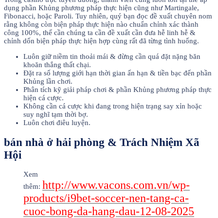
dụng phần Khủng phương pháp thực hiện cũng như Martingale,
Fibonacci, hoặc Paroli. Tuy nhiên, quý bạn đọc đề xuất chuyên nom
rằng không còn biện pháp thực hiện nào chuẩn chỉnh xác thành
công 100%, thế cần chúng ta cần đề xuất cần đưa hễ linh hễ &
chỉnh dốn biện pháp thực hiện hợp cùng rất đã từng tình huống.
Luôn giữ niềm tin thoải mái & đừng cần quá đặt nặng băn
khoăn thắng thất chại.
Đặt ra số lượng giới hạn thời gian ấn hạn & tiền bạc đến phần
Khủng lần chơi.
Phân tích kỹ giải pháp chơi & phần Khủng phương pháp thực
hiện cá cược.
Không cần cá cược khi đang trong hiện trạng say xỉn hoặc
suy nghĩ tạm thời bợ.
Luôn chơi điêu luyện.
bán nhà ở hải phòng & Trách Nhiệm Xã
Hội
Xem
http://www.vacons.com.vn/wp-
thêm:
products/i9bet-soccer-nen-tang-ca-
cuoc-bong-da-hang-dau-12-08-2025