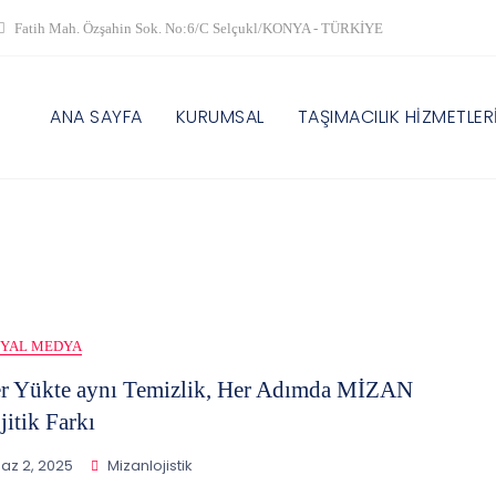
Fatih Mah. Özşahin Sok. No:6/C Selçukl/KONYA - TÜRKİYE
ANA SAYFA
KURUMSAL
TAŞIMACILIK HİZMETLER
SYAL MEDYA
r Yükte aynı Temizlik, Her Adımda MİZAN
jitik Farkı
az 2, 2025
Mizanlojistik