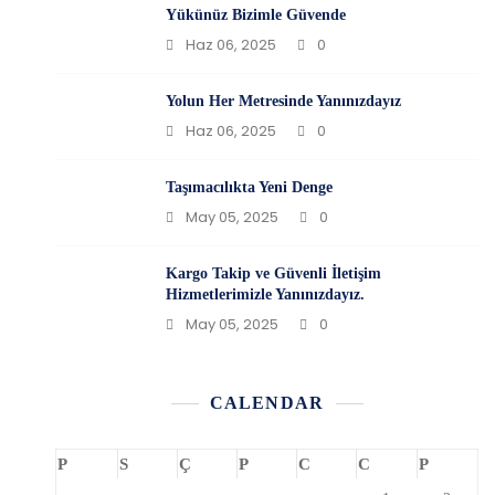
Yükünüz Bizimle Güvende
Haz 06, 2025
0
Yolun Her Metresinde Yanınızdayız
Haz 06, 2025
0
Taşımacılıkta Yeni Denge
May 05, 2025
0
Kargo Takip ve Güvenli İletişim
Hizmetlerimizle Yanınızdayız.
May 05, 2025
0
CALENDAR
P
S
Ç
P
C
C
P