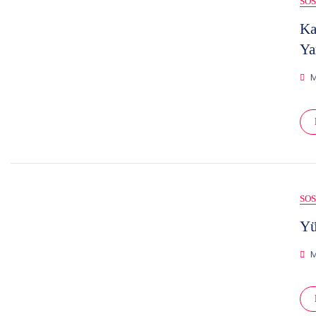
SO
Ka
Ya
M
SO
Yü
M