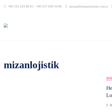
Skip
+90 332 245 80 81 - +90 537 038 54 00
mizan@mizanlojistik.com.tr
to
content
mizanlojistik
SO
He
Lo
H