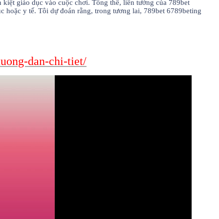
iệt giáo dục vào cuộc chơi. Tổng thể, liên tưởng của 789bet
 hoặc y tế. Tôi dự đoán rằng, trong tương lai, 789bet 6789beting
uong-dan-chi-tiet/