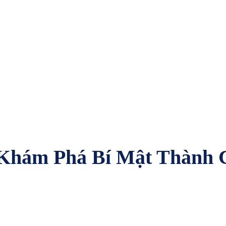
 Khám Phá Bí Mật Thành 