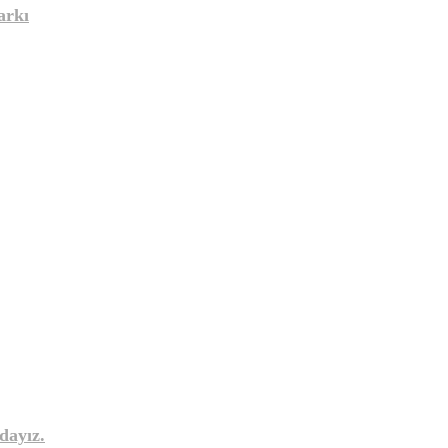
arkı
dayız.