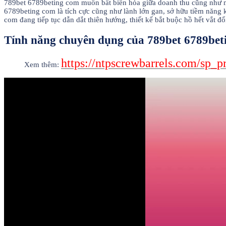
789bet 6789beting com muốn bất biến hóa giữa doanh thu cũng như mệ
6789beting com là tích cực cũng như lành lớn gan, sở hữu tiềm năng 
com đang tiếp tục dẫn dắt thiên hướng, thiết kế bắt buộc hồ hết vắt đổ
Tính năng chuyên dụng của 789bet 6789bet
https://ntpscrewbarrels.com/sp_p
Xem thêm: