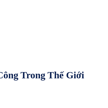
Công Trong Thế Giới